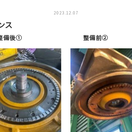
2023.12.07
ンス
備後①
整備前②