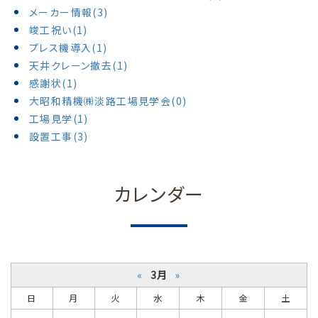
メーカー情報(3)
竣工祝い(1)
プレス機導入(1)
天井クレーン撤去(1)
感謝状(1)
大昭和精機㈱淡路工場見学会(0)
工場見学(1)
設置工事(3)
カレンダー
«
3月
»
日
月
火
水
木
金
土