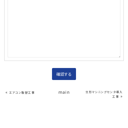
«
main
立形マシニングセンタ導入
エアコン取替工事
»
工事