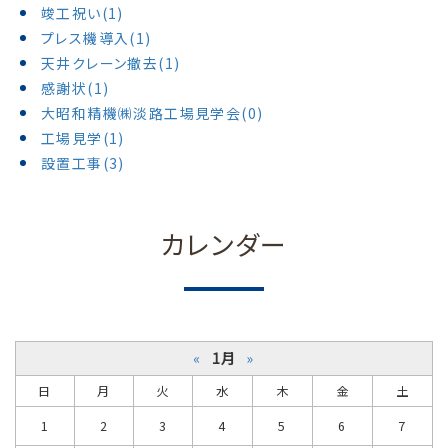
竣工祝い(1)
プレス機導入(1)
天井クレーン撤去(1)
感謝状(1)
大昭和精機㈱淡路工場見学会(0)
工場見学(1)
設置工事(3)
カレンダー
«
1月
»
日
月
火
水
木
金
土
1
2
3
4
5
6
7